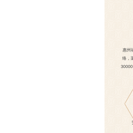
惠州
络，
300