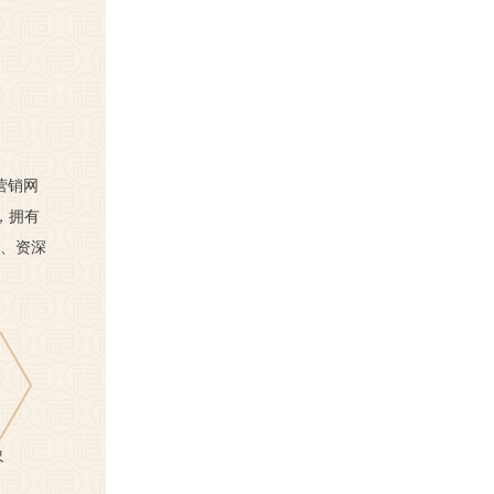
营销网
，拥有
英、资深
象